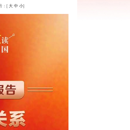
：[
大
中
小
]